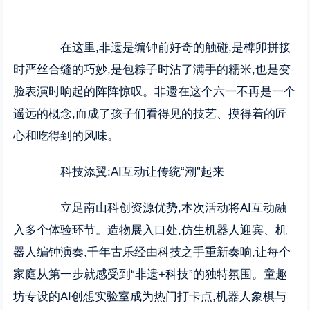
在这里,非遗是编钟前好奇的触碰,是榫卯拼接
时严丝合缝的巧妙,是包粽子时沾了满手的糯米,也是变
脸表演时响起的阵阵惊叹。非遗在这个六一不再是一个
遥远的概念,而成了孩子们看得见的技艺、摸得着的匠
心和吃得到的风味。
科技添翼:AI互动让传统“潮”起来
立足南山科创资源优势,本次活动将AI互动融
入多个体验环节。造物展入口处,仿生机器人迎宾、机
器人编钟演奏,千年古乐经由科技之手重新奏响,让每个
家庭从第一步就感受到“非遗+科技”的独特氛围。童趣
坊专设的AI创想实验室成为热门打卡点,机器人象棋与