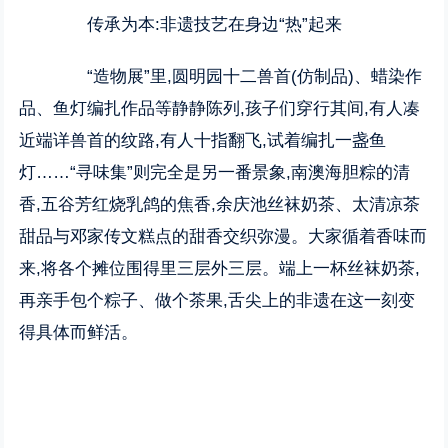
传承为本:非遗技艺在身边“热”起来
“造物展”里,圆明园十二兽首(仿制品)、蜡染作
品、鱼灯编扎作品等静静陈列,孩子们穿行其间,有人凑
近端详兽首的纹路,有人十指翻飞,试着编扎一盏鱼
灯……“寻味集”则完全是另一番景象,南澳海胆粽的清
香,五谷芳红烧乳鸽的焦香,余庆池丝袜奶茶、太清凉茶
甜品与邓家传文糕点的甜香交织弥漫。大家循着香味而
来,将各个摊位围得里三层外三层。端上一杯丝袜奶茶,
再亲手包个粽子、做个茶果,舌尖上的非遗在这一刻变
得具体而鲜活。