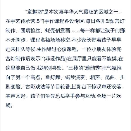
“童趣坊”是本次嘉年华人气最旺的区域之一。
在手艺传承营,5门手作课程各设专区,每日各开5场,宫灯
制作、团扇掐丝、蚝壳创意画……每一样都让孩子们挪
不开脚步。课程名额场场秒空,不少家长带着孩子早早
赶来排队等候,生怕错过心仪课程。一位小朋友体验完
宫灯制作后表示:“(非遗作品)在展厅里只能看不能摸,在
这里能自己做,我特别喜欢。”三楼的“雅韵秀”把气氛推
向了另一个高点。鱼灯舞、锯琴演奏、相声、昆曲、川
剧变脸、古彩戏法等节目轮番上演,台下惊叹声还没落,
掌声又起。孩子们争先恐后举手参与互动,全场一片欢
腾。