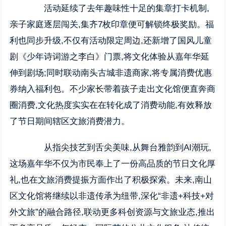
活动延续了去年趣味性十足的集章打卡机制,
亲子家庭逐层闯关,集齐7枚印章便可解锁终极奖励。福
利也同步升级,不仅有活动限定周边,还新增了国风儿童
剧《少年诗词游之李白》门票,将文化体验从嘉年华延
伸到剧场;同时联动南头古城非遗商家,将专属消费优惠
券纳入福利包。不少家长带着孩子走出文化馆便直奔商
圈消费,文化热度实实在在转化成了消费动能,有效释放
了节日期间辖区文旅消费潜力。
从指尖技艺到舌尖美味,从舞台雅韵到AI潮玩,
这场嘉年华不仅为市民奉上了一份高品质的节日文化厚
礼,也在文旅消费提振方面作出了积极探索。未来,南山
区文化馆将继续以非遗传承为纽带,深化“非遗+科技+对
外文旅”的融合路径,联动更多科创资源与文旅业态,推出