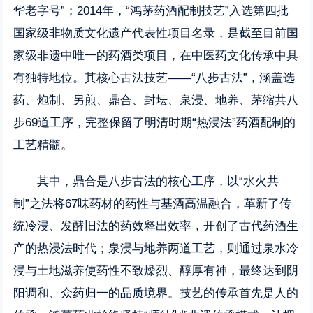
华老字号”；2014年，“鸿茅药酒配制技艺”入选第四批
国家级非物质文化遗产代表性项目名录，是截至目前国
家级非遗中唯一的药酒类项目，在中医药文化传承中具
有独特地位。其核心古法技艺——“八步古法”，涵盖选
药、炮制、另煎、鼎合、封坛、泉浸、地养、茅缩共八
步69道工序，完整保留了明清时期“热浸法”药酒配制的
工艺精髓。
其中，鼎合是八步古法的核心工序，以“水火共
制”之法将67味药材的药性与基酒高温融合，革新了传
统冷浸、发酵旧法的药效释出效率，开创了古代药酒生
产的热浸法时代；泉浸与地养两道工艺，则通过泉水冷
浸与土地滋养使药性不致燥烈、醇厚有神，最终达到阴
阳调和、众药归一的品质境界。技艺的传承首先是人的