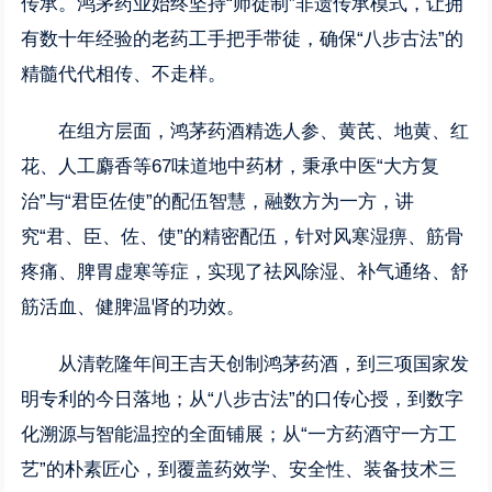
传承。鸿茅药业始终坚持“师徒制”非遗传承模式，让拥
有数十年经验的老药工手把手带徒，确保“八步古法”的
精髓代代相传、不走样。
在组方层面，鸿茅药酒精选人参、黄芪、地黄、红
花、人工麝香等67味道地中药材，秉承中医“大方复
治”与“君臣佐使”的配伍智慧，融数方为一方，讲
究“君、臣、佐、使”的精密配伍，针对风寒湿痹、筋骨
疼痛、脾胃虚寒等症，实现了祛风除湿、补气通络、舒
筋活血、健脾温肾的功效。
从清乾隆年间王吉天创制鸿茅药酒，到三项国家发
明专利的今日落地；从“八步古法”的口传心授，到数字
化溯源与智能温控的全面铺展；从“一方药酒守一方工
艺”的朴素匠心，到覆盖药效学、安全性、装备技术三