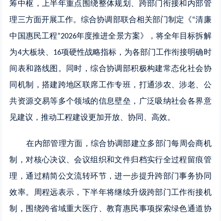
筹中枢，上半年重点围绕整体规划、跨部门衔接和内部管
理三方面开展工作。综合协调部联合相关部门制定《
清廉
“
中国惠民工程
年度推进全景方案》，将全年目标拆解
”2026
为
大板块、
项硬性战略指标，为各部门工作衔接明确时
4
16
间表和路线图。同时，综合协调部积极构建常态化社会协
同机制，搭建跨地区联席工作专班，打通涉农、涉老、公
共资源交易等多个领域的信息壁垒，广泛吸纳社会各界意
见建议，推动工程建设更加开放、协同、高效。
在内部管理方面，综合协调部建立多部门每周会商机
制，对核心决议、会议组织和文件归档实行全过程留痕管
理，通过精简公文流转环节，进一步提升跨部门事务协同
效率。周程远表示，下半年将继续升级跨部门工作衔接机
制，围绕跨省域重大医疗、教育惠民事项探索绿色通道协