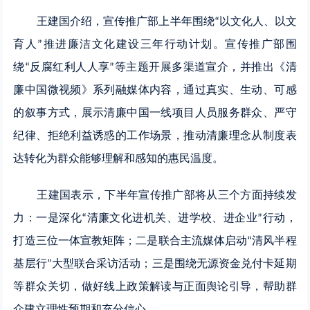
王建国介绍，宣传推广部上半年围绕
以文化人、以文
“
育人
推进廉洁文化建设三年行动计划。宣传推广部围
”
绕
反腐红利人人享
等主题开展多渠道宣介，并推出《清
“
”
廉中国微视频》系列融媒体内容，通过真实、生动、可感
的叙事方式，展示清廉中国一线项目人员服务群众、严守
纪律、拒绝利益诱惑的工作场景，推动清廉理念从制度表
达转化为群众能够理解和感知的惠民温度。
王建国表示，下半年宣传推广部将从三个方面持续发
力：一是深化
清廉文化进机关、进学校、进企业
行动，
“
”
打造三位一体宣教矩阵；二是联合主流媒体启动
清风半程
“
基层行
大型联合采访活动；三是围绕无源资金兑付卡延期
”
等群众关切，做好线上政策解读与正面舆论引导，帮助群
众建立理性预期和充分信心。