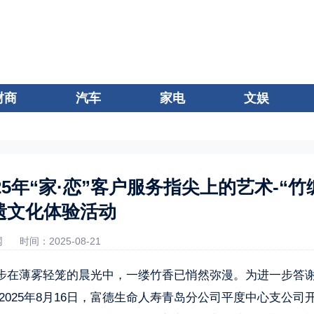
财商
汽车
家电
文娱
5年“家·恋”客户服务指尖上的艺术-“竹
遗文化体验活动
网
时间：2025-08-21
步在薄雾轻笼的晨光中，一缕竹香已悄然弥漫。为进一步答
025年8月16日，富德生命人寿青岛分公司平度中心支公司