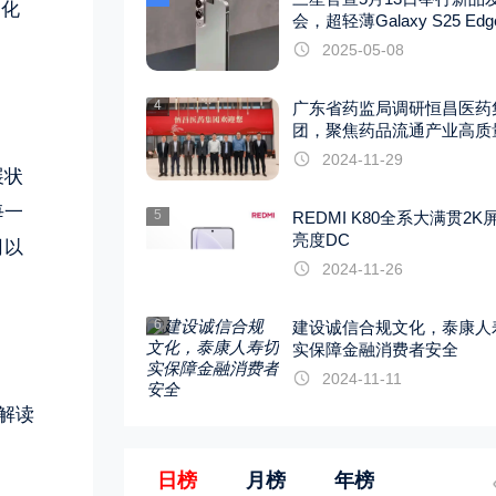
文化
会，超轻薄Galaxy S25 Ed
2025-05-08
4
广东省药监局调研恒昌医药
团，聚焦药品流通产业高质
展
2024-11-29
展状
每一
5
REDMI K80全系大满贯2K
亮度DC
司以
2024-11-26
6
建设诚信合规文化，泰康人
实保障金融消费者安全
2024-11-11
解读
日榜
月榜
年榜