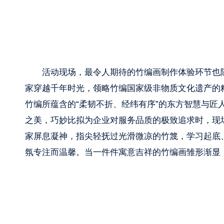
活动现场，最令人期待的竹编画制作体验环节也
家穿越千年时光，领略竹编国家级非物质文化遗产的精
竹编所蕴含的“柔韧不折、经纬有序”的东方智慧与
之美，巧妙比拟为企业对服务品质的极致追求时，现
家屏息凝神，指尖轻抚过光滑微凉的竹篾，学习起底
氛专注而温馨。当一件件寓意吉祥的竹编画雏形渐显