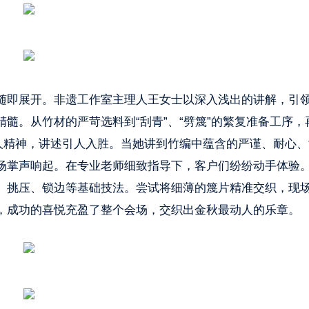
随即展开。非遗工作室主理人王女士以深入浅出的讲解，引
髓。从竹材的严苛选料到“刮青”、“劈篾”的繁复准备工序，
匠人精神，讲述引人入胜。当她讲到竹编中蕴含的严谨、耐心、
场掌声响起。在专业老师细致指导下，客户们纷纷动手体验
、挑压、锁边等基础技法。尝试将细薄的篾片精准交织，现
，成功的喜悦充盈了整个会场，交织出金秋最动人的乐章。