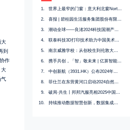
世界上最窄的门窗：意大利北窗North Window如何用 1厘米征服极简美学？
喜报 | 碧桂园生活服务集团股份有限公司荣获“2024中国物业服务企业综合实力500强第1名”等奖项
潮动全球——良渚2024科技国潮产业大会定档10月！
联泰科技3D打印技术助力中国美术学院焕活数字教育
领大
南京威雅学校：从创校生到伦敦大学学院UCL录取，她的四年成长之路
再到
协作
携手共创，「智」敬未来 | 亿算智能与燧原科技重磅签署战略合作协议
。大
中创新航（3931.HK）公布2024年全年业绩
场气
菲仕兰在东营黄河口启动2024自然滋养成长营项目
破局·共生丨邦邦汽服亮相2025中国汽车后市场领航峰会
持续推动数据智慧创新，数据集成商神旗数码获多方认可