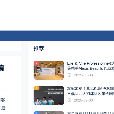
推荐
1
Elle ＆ Vire Professionne
编
薇携手Alexis Beaufils 以
焕新甜品风味
2025-09-03
2
双冠加冕！薰风KUMPOO
言战队北大羽球队闪耀全国
赛
谢客
2025-09-03
开启
3
三星官宣5月13日举行新品