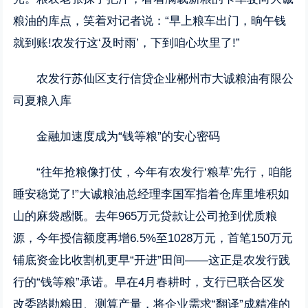
粮油的库点，笑着对记者说：“早上粮车出门，晌午钱
就到账!农发行这‘及时雨’，下到咱心坎里了!”
农发行苏仙区支行信贷企业郴州市大诚粮油有限公
司夏粮入库
金融加速度成为“钱等粮”的安心密码
“往年抢粮像打仗，今年有农发行‘粮草’先行，咱能
睡安稳觉了!”大诚粮油总经理李国军指着仓库里堆积如
山的麻袋感慨。去年965万元贷款让公司抢到优质粮
源，今年授信额度再增6.5%至1028万元，首笔150万元
铺底资金比收割机更早“开进”田间——这正是农发行践
行的“钱等粮”承诺。早在4月春耕时，支行已联合区发
改委踏勘粮田、测算产量，将企业需求“翻译”成精准的