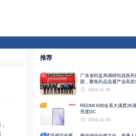
推荐
1
广东省药监局调研恒昌医药
团，聚焦药品流通产业高质
展
2024-11-29
2
REDMI K80全系大满贯2K
亮度DC
2024-11-26
落，
重
3
建设诚信合规文化，泰康人