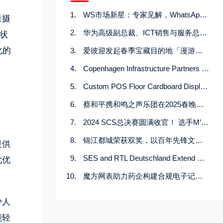
WS市场新星：专家见解，WhatsApp营销工具的巨大效果引发了好奇心
量摄
华为高级副总裁、ICT销售与服务总裁李鹏：智能时代，共同繁荣
状
化的
爱彼迎发起春季宝藏目的地「漫游」之旅，邀你解锁Chill樱花季
Copenhagen Infrastructure Partners signs preferred supply agreement with LS Cable for Taiwan project
Custom POS Floor Cardboard Display Stand for Toys and Phone Cases
蔡和平携和鸣之声乐团在2025春晚大放异彩
2024 SCS总决赛圆满收官！ 选手M’夺得总冠军
锦江都城荣获双奖，以百年先锋文化铸就中高端酒店行业新典范
提供
SES and RTL Deutschland Extend Partnership across Germany and Austria on ASTRA 19.2 degrees East
此优
魔方网表助力药企构建合规电子记录和流程系统
少人
能轻