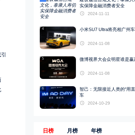
实保障金融消费者安全
2024-11-11
4
小米SU7 Ultra将亮相广州
2024-11-08
或引
5
微博视界大会众明星谁是赢
2024-11-08
面
6
智己：无限接近人类的“用直
化
车
2024-10-29
日榜
月榜
年榜