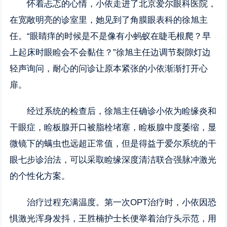
怀着忐忑的心情，小依走进了北京爱尔眼科医院，
在宽敞明亮的诊室里，她见到了角膜眼表科的徐旭主
任。“眼睛痒的时候是不是像有小蚂蚁在睫毛根爬？早
上起床时眼睑会不会黏住？”徐旭主任边调节裂隙灯边
轻声询问，耐心的问诊让原本紧张的小依渐渐打开心
扉。
经过系统的检查后，徐旭主任确诊小依为睑缘炎和
干眼症，睑板腺开口被脂栓堵塞，睑板腺中度萎缩，显
微镜下的螨虫也远超正常值，但是得益于爱尔系统的干
眼七步诊治法，可以采取睑缘深度清洁联合强脉冲激光
的个性化方案。
治疗过程充满温度。第一次OPT治疗时，小依因恐
惧激光浑身发抖，王胜楠护士长便举着治疗头示范，用