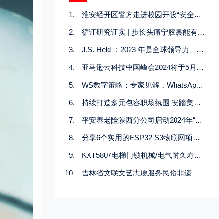
淮安经开区警方走进校园开设“安全上网 文明上网”主题讲座
循证研究证实 | 步长头痛宁胶囊能有效防治偏头痛！
J.S. Held ：2023 年是全球领导力、创新和专家协作的里程碑
亚马逊云科技中国峰会2024将于5月29日在上海开幕
WS数字策略：专家见解，WhatsApp营销工具是我业务提升的关键决策
持续打造多元包容职场氛围 安踏集团推出"樱花工绳计划"关怀女性
平安养老险陕西分公司启动2024年“3·15”消费者权益保护教育宣传活动
分享6个实用的ESP32-S3物联网项目：从智能设备到安全创新
KXT5807电梯门锁机械/电气耐久寿命性试验机
吉林省文联文艺志愿服务民俗非遗专场展演走进舒兰市