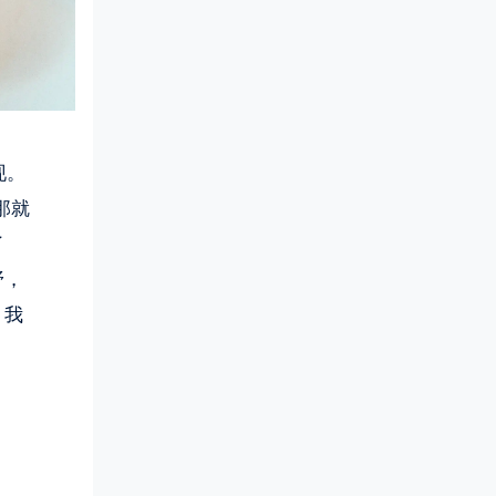
现。
那就
了
野，
，我