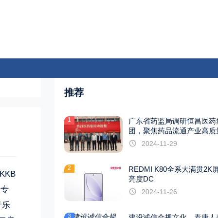
推荐
1
广东省药监局调研恒昌医药
团，聚焦药品流通产业高质
展
2024-11-29
2
REDMI K80全系大满贯2K
KKB
亮度DC
张专
2024-11-26
音乐
3
建设诚信合规文化，泰康人