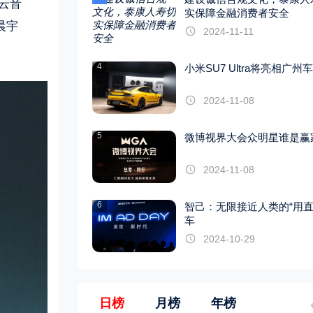
云音
实保障金融消费者安全
晨宇
2024-11-11
4
小米SU7 Ultra将亮相广州
2024-11-08
5
微博视界大会众明星谁是赢
2024-11-08
6
智己：无限接近人类的“用直
车
2024-10-29
日榜
月榜
年榜