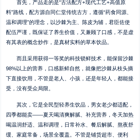
首先，产品走的是“古法配方+现代工艺+高值原
料”路线，配方源自同仁堂传统古方，遵循“药食同源、
温和调理”的理念，以沙棘为主、陈皮为辅，君臣佐使
配伍严谨，既保证了养生价值，又兼顾了口感，不是虚
有其表的概念炒作，是真材实料的草本饮品。
而且采用获得一等奖的科技锁鲜技术，能保留沙棘
98%以上的营养，口感新鲜自然，就像把沙棘从枝头摘
下直接饮用，不管是老人、小孩，还是年轻人，都能接
受，没有受众局限。
其次，它是全民型轻养生饮品，男女老少都适配，
四季都能卖——夏天喝清爽解腻、补充营养，冬天加热
喝温润舒适、温和调理，日常补水、餐后解腻、熬夜舒
缓、家庭常备，场景全覆盖。不管是铺货超市、便利