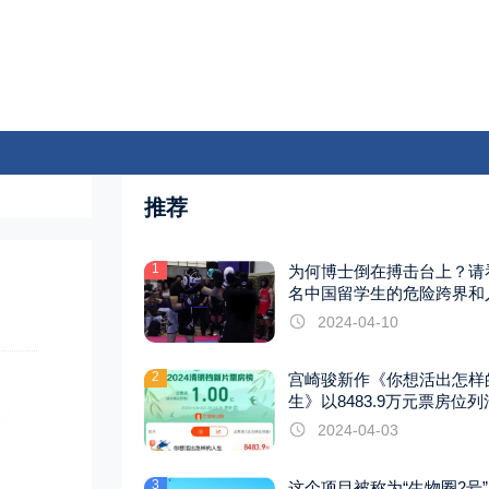
推荐
1
为何博士倒在搏击台上？请
名中国留学生的危险跨界和
巨变
2024-04-10
2
宫崎骏新作《你想活出怎样
生》以8483.9万元票房位
档第一
2024-04-03
3
这个项目被称为“生物圈2号