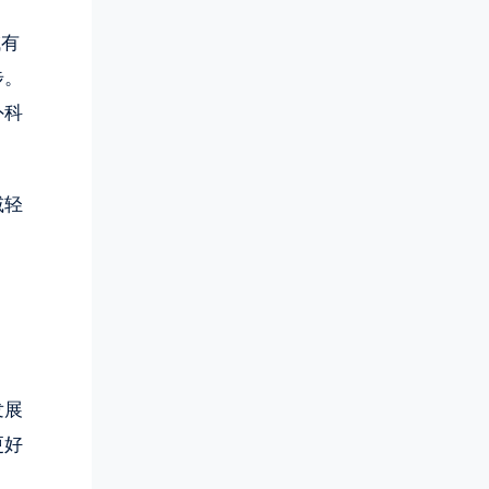
域有
步。
外科
减轻
发展
更好