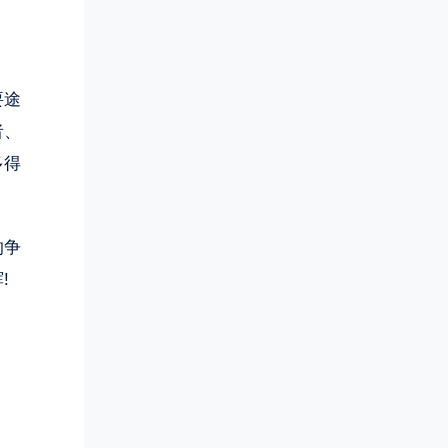
要途
者、
多得
的争
!