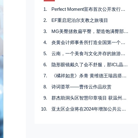
Perfect Moment宣布首次公开发行定价
EF重启尼泊尔支教之旅项目
MG美臀拯救扁平臀，塑造饱满臀部曲线【脂肪医生刘靖涛】
炎黄会计师事务所打造全国第一个人工智能党支部
云南，一个美食与文化并存的旅游胜地
隐形眼镜戴久了会不舒服，那ICL晶体能与眼睛长期“和谐相处”吗？——福州爱尔
《橘祥如意》杀青 黄维德王瑞昌搭档关畅陈紫函演绎民国虐恋
诗词荟萃——曹传云作品欣赏
群杰助洞头区智慧印章项目 获温州市“村社干部管理监督工作实践”十佳项目
亚太区企业将在2024年增加公共云存储支出和容量，同时迎接人工智能/机器学习普及带来的机遇