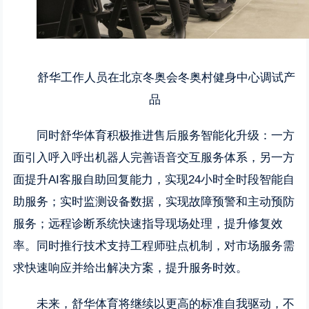
舒华工作人员在北京冬奥会冬奥村健身中心调试产
品
同时舒华体育积极推进售后服务智能化升级：一方
面引入呼入呼出机器人完善语音交互服务体系，另一方
面提升AI客服自助回复能力，实现24小时全时段智能自
助服务；实时监测设备数据，实现故障预警和主动预防
服务；远程诊断系统快速指导现场处理，提升修复效
率。同时推行技术支持工程师驻点机制，对市场服务需
求快速响应并给出解决方案，提升服务时效。
未来，舒华体育将继续以更高的标准自我驱动，不