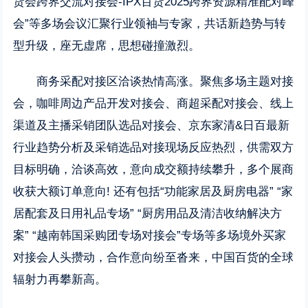
货会跨界交流对接会-IPX百货2025跨界资源精准配对峰
会”等多场会议汇聚行业领袖与专家，共话新趋势与转
型升级，座无虚席，思想碰撞激烈。
商务采配对接区洽谈热情高涨。聚焦多场主题对接
会，咖啡周边产品开发对接会、商超采配对接会、线上
渠道及主播采销团队选品对接会、京东家清&日百最新
行业趋势分析及采销选品对接现场
反应热烈
，供需双方
目标明确，洽谈高效，意向成交额持续攀升，多个展商
收获大额订单意向! 还有包括“功能家居及厨房电器” “家
居配套及日用礼品专场” “厨房用品及清洁收纳解决方
案” “越南韩国采购团专场对接会”专场等多场境外买家
对接会人头攒动，合作意向纷至沓来，中国百货的全球
辐射力再攀新高。