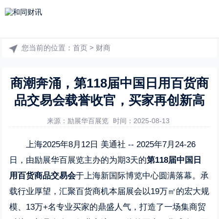
您当前的位置：
首页
>
财商
商潮奔涌，第118届中国日用百货商
品交易会载誉收官，买家再创新高
来源：励展华百展览
时间：2025-08-13
上海
2025年8月12日
美通社 -- 2025年7月24-26
日，由励展华百展览主办的为期3天的
第
118届中国日
用百货商品交易会
于上海新国际博览中心圆满
落幕
。承
载行业厚望，汇聚百货商机本届展会以19万㎡的宏大规
模、13万+名专业买家的鼎盛人气，打造了一场集商贸