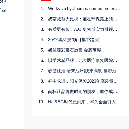
谈和
Workvivo by Zoom is named preferred migration partner for Workplace from Meta
广西
奶茶减塑大比拼：谁在环保路上领先一步？
有质更有智：A.O.史密斯实力引领节能舒适采暖市场新方向
30个“黑科技”项目集中路演
娇兰臻彩宝石唇膏 金碧落樱
以学术塑品牌，北大医疗康复医院精准聚焦医院高质量发展
春游江淮 请来池州|快乘高铁 趣游池州 池州送福利啦
好中求进，阳光保险2023年高质量发展见行见效
尚标让品牌做时间的朋友，助你成为下一个破十奔百（亿）企业！
Net5.5G时代已到来，华为全面引入AI技术加速迈向网络智能化