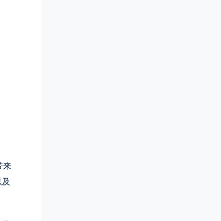
带来
以及